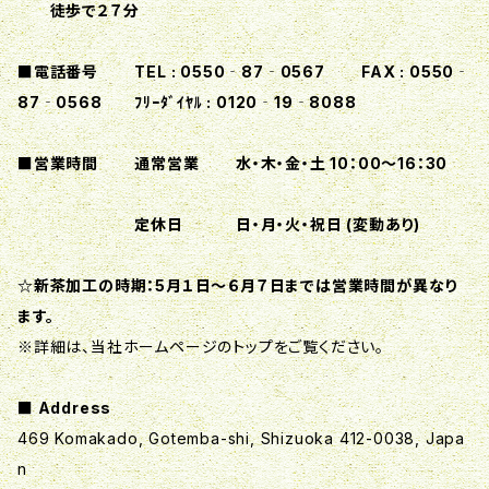
徒歩で２７分
■電話番号 TEL : 0550‐87‐0567 FAX : 0550‐
87‐0568 ﾌﾘｰﾀﾞｲﾔﾙ : 0120‐19‐8088
■営業時間 通常営業 水・木・金・土 10：00～16：30
定休日 日・月・火・祝日 (変動あり)
☆新茶加工の時期：5月１日～６月７日までは営業時間が異なり
ます。
※詳細は、当社ホームページのトップをご覧ください。
■ Address
469 Komakado, Gotemba-shi, Shizuoka 412-0038, Japa
n